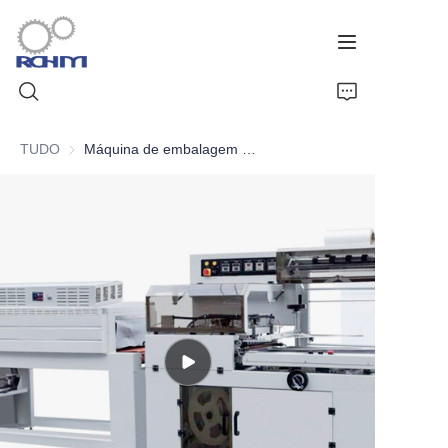
TUDO
Máquina de embalagem termorretrátil
Início
Produtos
Serviço Personalizado
Suporte
Casos
Notícias