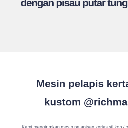
dengan pisau putar tun
Mesin pelapis kert
kustom @richma
Kami mengirimkan mesin pelapisan kertas silikon / ro