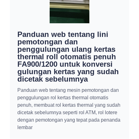
Foto mata untuk
pemantauan status
penyisipan dan
penghembusan kertas
Sensor untuk pemantauan penyisipan dan
tiupan kertas saat memulai siklus produksi
gulungan kecil yang baru. Mesin berhenti
secara otomatis saat terjadi penyisipan atau
tiupan kertas yang buruk pada unit tiupan dan
penyisipan ini