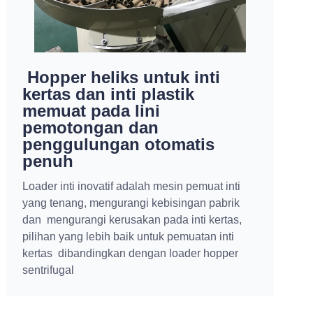
Pengunggahan rol termal
jumbo yang kuat pada
unwinder untuk FA900/1200
slitter rewinder otomatis
penuh
Kualitas silinder pneumatik pemuatan dan
rem bubuk memastikan pemuatan dan
pembongkaran gulungan jumbo yang cepat
dan mudah.