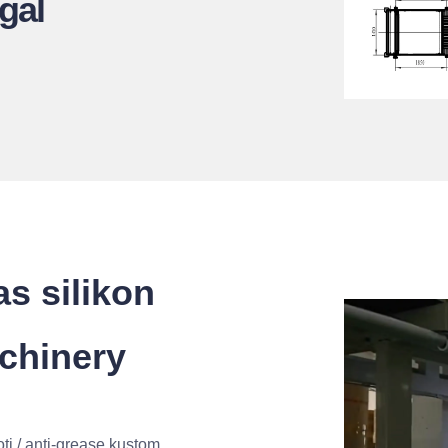
ggal
as silikon
chinery
ti / anti-grease kustom