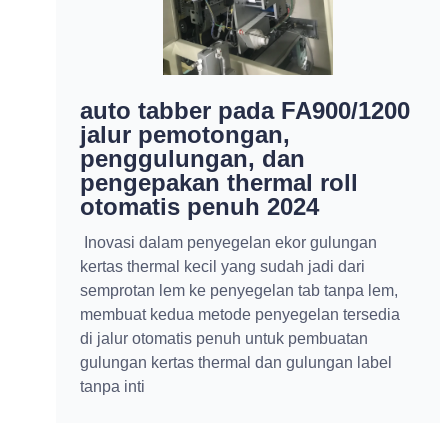
Roller penyebar dan poros
pisau pemotong mobile
terintegrasi serta penanda
peringatan ujung fountain
tinta
Pengendali ketegangan semi-otomatis dan
pengendali ketegangan otomatis penuh
dengan roller penyebar memastikan peng喂an
dan penggulungan kertas yang lancar. Poros
pisau pemotong bergerak yang terintegrasi
membuat perubahan ukuran pisau menjadi
lebih mudah dan nyaman di mesin, tidak perlu
dikeluarkan dari mesin.