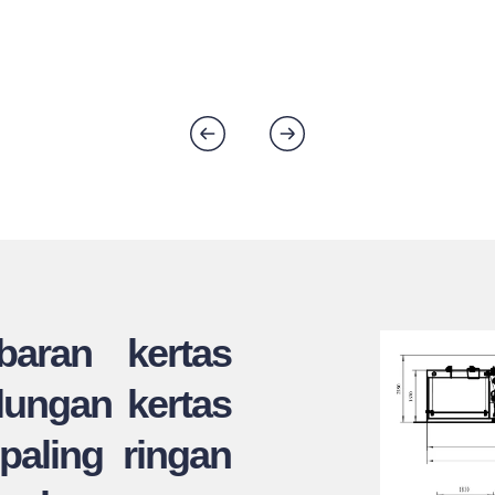
aran kertas
lungan kertas
aling ringan